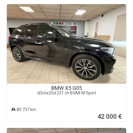
BMW X5 G05
xDrive25d 231 ch BVA8 M Sport
80 737 km
42 000 €