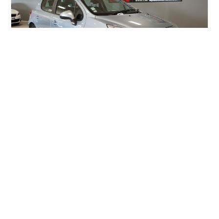
PEUGEOT 207
1.4e 75ch Active
73 432 km
4 995 €