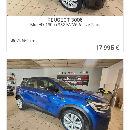
PEUGEOT 3008
BlueHDi 130ch S&S BVM6 Active Pack
74 659 km
17 995 €