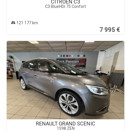
CITROEN C3
C3 BlueHDi 75 Confort
121 177 km
7 995 €
RENAULT GRAND SCENIC
1598 ZEN