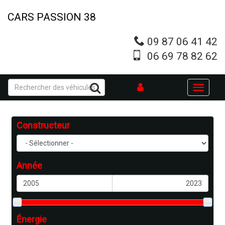
Aller
au
CARS PASSION 38
contenu
principal
09 87 06 41 42
06 69 78 82 62
Toggle
navigati
Constructeur
Année
Énergie