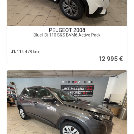
PEUGEOT 2008
BlueHDi 110 S&S BVM6 Active Pack
114 478 km
12 995 €