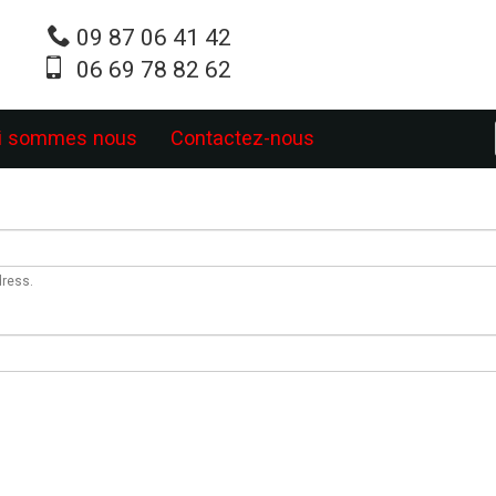
09 87 06 41 42
06 69 78 82 62
i sommes nous
Contactez-nous
dress.