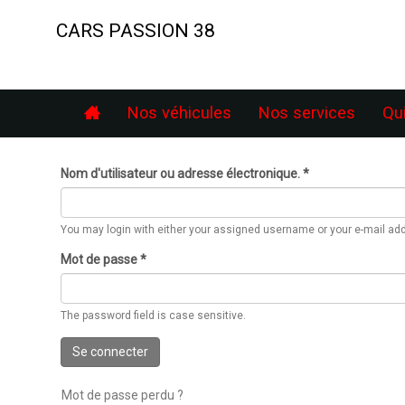
Aller
au
CARS PASSION 38
contenu
principal
Nos véhicules
Nos services
Qu
Nom d'utilisateur ou adresse électronique.
*
You may login with either your assigned username or your e-mail ad
Mot de passe
*
The password field is case sensitive.
Se connecter
Mot de passe perdu ?