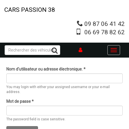
Aller
au
CARS PASSION 38
contenu
principal
09 87 06 41 42
06 69 78 82 62
Toggle
navigati
Nom d'utilisateur ou adresse électronique.
*
You may login with either your assigned username or your e-mail
address.
Mot de passe
*
The password field is case sensitive.